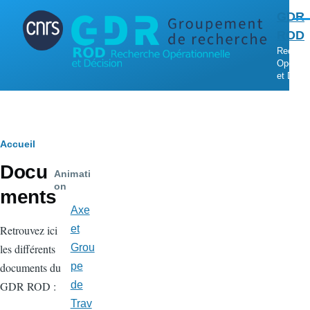
Aller au contenu principal
GDR
Men
ROD
Recher
Opératio
et Décis
Fil
Accueil
Docu
d'Ariane
Animati
on
ments
Axe
Retrouvez ici
et
les différents
Grou
documents du
pe
GDR ROD :
de
Trav