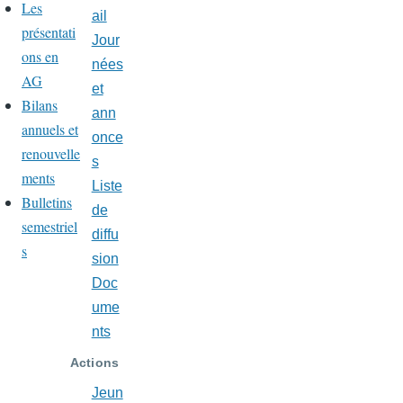
Les
ail
présentati
Jour
ons en
nées
AG
et
Bilans
ann
annuels et
once
renouvelle
s
ments
Liste
Bulletins
de
semestriel
diffu
s
sion
Doc
ume
nts
Actions
Jeun