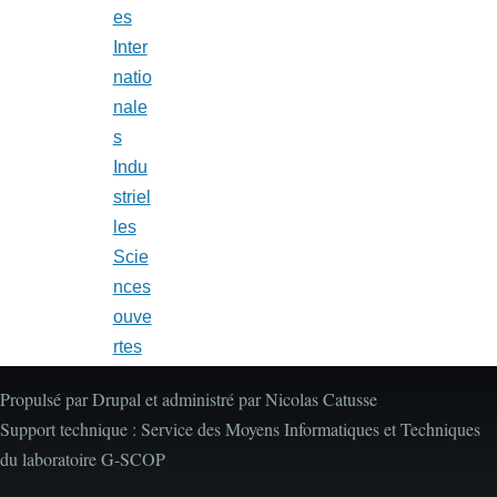
es
Inter
natio
nale
s
Indu
striel
les
Scie
nces
ouve
rtes
Propulsé par Drupal et administré par Nicolas Catusse
Support technique : Service des Moyens Informatiques et Techniques
du laboratoire G-SCOP