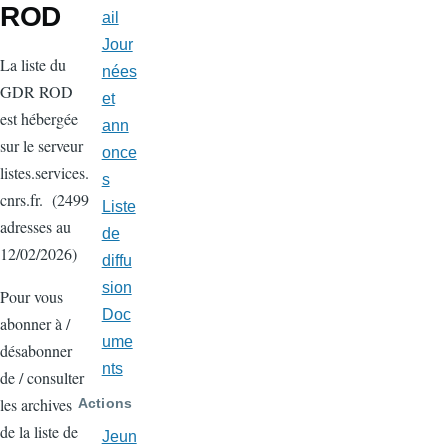
ROD
ail
Jour
La liste du
nées
GDR ROD
et
est hébergée
ann
sur le serveur
once
listes.services.
s
cnrs.fr. (2499
Liste
adresses au
de
12/02/2026)
diffu
sion
Pour vous
Doc
abonner à /
ume
désabonner
nts
de / consulter
les archives
Actions
de la liste de
Jeun