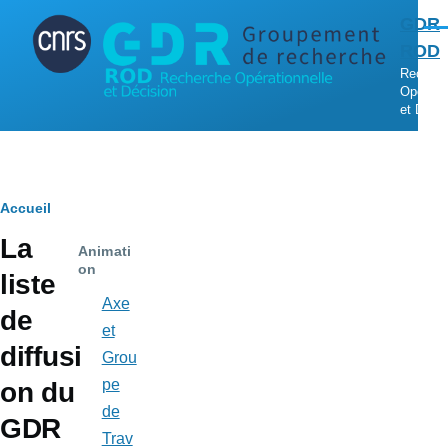
Aller au contenu principal
GDR
Men
ROD
Recher
Opératio
et Décis
Fil
Accueil
La
d'Ariane
Animati
on
liste
Axe
de
et
diffusi
Grou
pe
on du
de
GDR
Trav