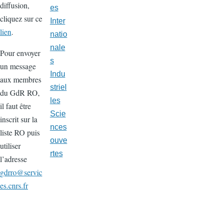
diffusion,
es
cliquez sur ce
Inter
lien
.
natio
nale
Pour envoyer
s
un message
Indu
aux membres
striel
du GdR RO,
les
il faut être
Scie
inscrit sur la
nces
liste RO puis
ouve
utiliser
rtes
l’adresse
gdrro@servic
es.cnrs.fr